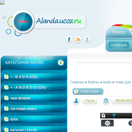
ГЛАВНАЯ
КАТЕГОРИИ МЕНЮ
+ - B A D A (OS)-
Главная
»
Файлы
»
bada
»
темы для
+ - A N D R O I D (OS)-
тема хаски
наш форум
Гость
09.08.202
гостевая книга
блог
каталог статей