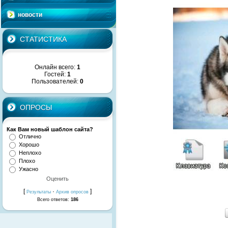
новости
СТАТИСТИКА
Онлайн всего:
1
Гостей:
1
Пользователей:
0
ОПРОСЫ
Как Вам новый шаблон сайта?
Отлично
Хорошо
Неплохо
Плохо
Ужасно
[
·
]
Результаты
Архив опросов
Всего ответов:
186