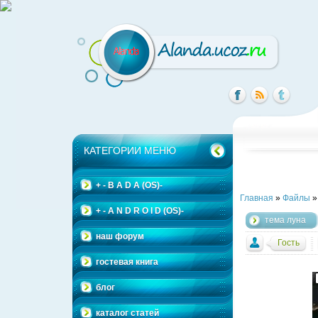
КАТЕГОРИИ МЕНЮ
+ - B A D A (OS)-
Главная
»
Файлы
+ - A N D R O I D (OS)-
тема луна
наш форум
Гость
гостевая книга
блог
каталог статей