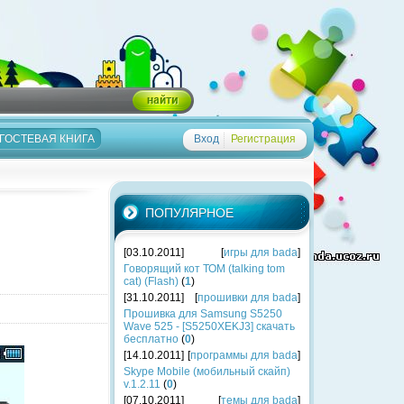
ГОСТЕВАЯ КНИГА
Вход
Регистрация
ПОПУЛЯРНОЕ
[03.10.2011]
[
игры для bada
]
Говорящий кот ТОМ (talking tom
cat) (Flash)
(
1
)
[31.10.2011]
[
прошивки для bada
]
Прошивка для Samsung S5250
Wave 525 - [S5250XEKJ3] скачать
бесплатно
(
0
)
[14.10.2011]
[
программы для bada
]
Skype Mobile (мобильный скайп)
v.1.2.11
(
0
)
[07.10.2011]
[
темы для bada
]