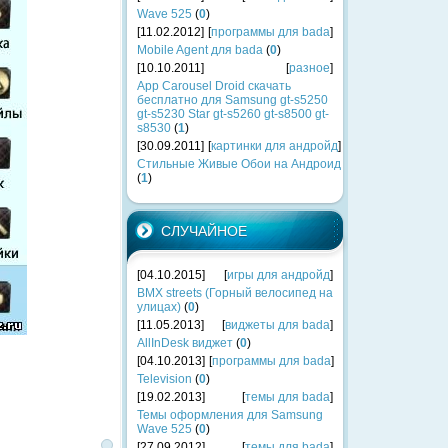
Wave 525
(
0
)
[11.02.2012]
[
программы для bada
]
Mobile Agent для bada
(
0
)
[10.10.2011]
[
разное
]
App Carousel Droid скачать
бесплатно для Samsung gt-s5250
gt-s5230 Star gt-s5260 gt-s8500 gt-
s8530
(
1
)
[30.09.2011]
[
картинки для андройд
]
Стильные Живые Обои на Андроид
(
1
)
СЛУЧАЙНОЕ
[04.10.2015]
[
игры для андройд
]
BMX streets (Горный велосипед на
улицах)
(
0
)
[11.05.2013]
[
виджеты для bada
]
AllInDesk виджет
(
0
)
[04.10.2013]
[
программы для bada
]
Television
(
0
)
[19.02.2013]
[
темы для bada
]
Темы оформления для Samsung
Wave 525
(
0
)
[27.09.2012]
[
темы для bada
]